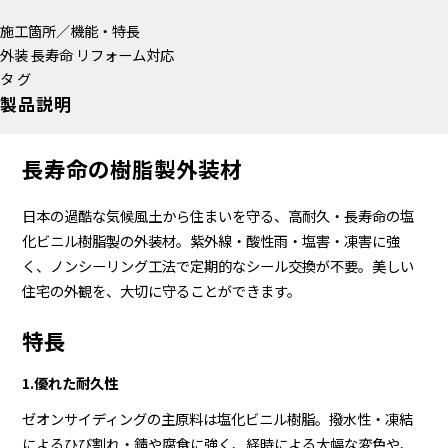
施工箇所／機能・特長
外装
長寿命
リフォーム対応
タ グ
製品説明
長寿命の樹脂製外装材
日本の過酷な気候風土から住まいを守る、高耐久・長寿命の塩
化ビニル樹脂製の外装材。紫外線・酸性雨・塩害・凍害に強
く、ノンシーリング工法で定期的なシール交換が不要。美しい
住宅の外観を、大切に守ることができます。
特長
1.優れた耐久性
ゼオンサイディングの主原料は塩化ビニル樹脂。撥水性・凍結
によるひび割れ・錆や腐食に強く、経時による大幅な変色や、