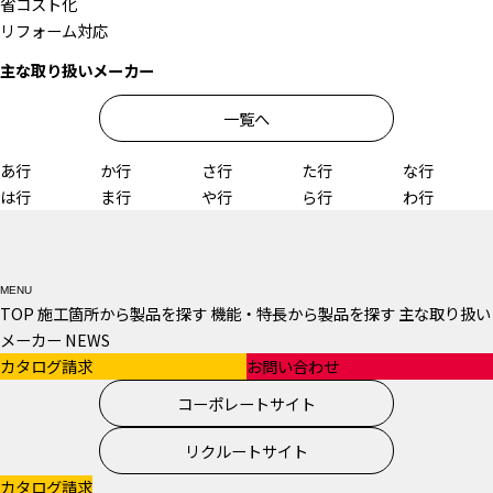
省コスト化
リフォーム対応
主な取り扱い
メーカー
一覧へ
あ行
か行
さ行
た行
な行
は行
ま行
や行
ら行
わ行
MENU
TOP
施工箇所から製品を探す
機能・特長から製品を探す
主な取り扱い
メーカー
NEWS
カタログ請求
お問い合わせ
コーポレートサイト
リクルートサイト
カタログ請求